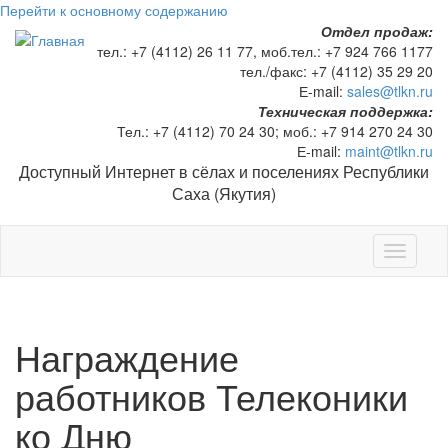
Перейти к основному содержанию
Отдел продаж:
тел.:
+7 (4112) 26 11 77
, моб.тел.:
+7 924 766 1177
тел./факс:
+7 (4112) 35 29 20
Е-mail:
sales@tlkn.ru
Техническая поддержка:
Тел.:
+7 (4112) 70 24 30
; моб.:
+7 914 270 24 30
Е-mail:
maint@tlkn.ru
Доступный Интернет в сёлах и поселениях Республики
Саха (Якутия)
Toggle
navigati
Награждение
работников Телеконики
ко Дню